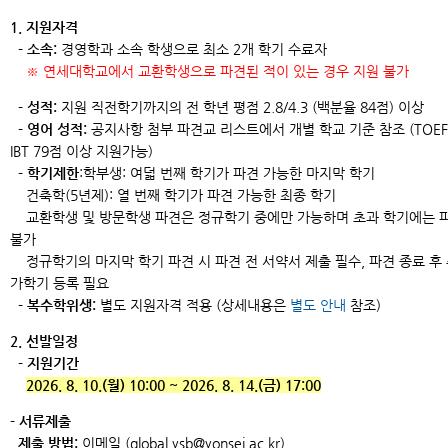
1. 지원자격
- 소속:
경영학과 소속 학생으로 최소 2개 학기 수료자
※ 연세대학교에서 교환학생으로 파견된 적이 있는 경우 지원 불가
- 성적:
지원 직전학기까지의 전 학년 평점 2.8/4.3 (백분율 84점) 이상
- 영어 성적:
공지사항 첨부 파견교 리스트에서 개별 학교 기준 참조 (TOEF
IBT 79점 이상 지원가능)
- 학기제한
:학부생: 여덟 번째 학기가 파견 가능한 마지막 학기
건축학(5년제): 열 번째 학기가 파견 가능한 최종 학기
교환학생 및 방문학생 파견은 정규학기 중에만 가능하며 초과 학기에는 
불가
정규학기의 마지막 학기 파견 시 파견 전 서약서 제출 필수, 파견 종료 후
가학기 등록 필요
- 복수학위생:
별도 지원자격 적용 (상세내용은
별도 안내
참조)
2. 선발일정
- 지원기간
2026. 8. 10.(월) 10:00 ~ 2026. 8. 14.(금) 17:00
- 서류제출
제출 방법:
이메일 (global.ysb@yonsei.ac.kr)