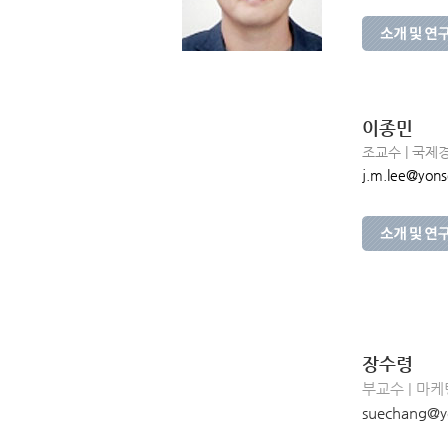
이종민
조교수 | 국제
j.m.lee@yonse
장수령
부교수 | 마케
suechang@yo