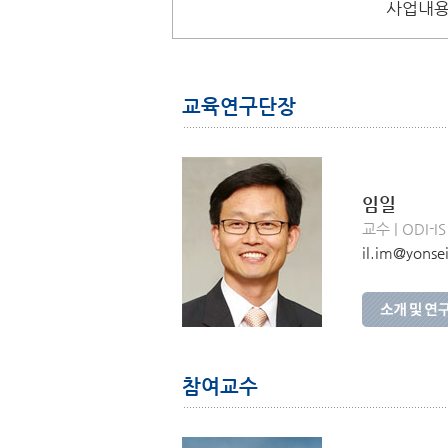
사업내
교육연구단장
임일
교수 | ODI-IS
il.im@yonsei
참여교수