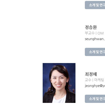
정승환
부교수 | OM
seunghwan.j
최정혜
교수 | 마케팅
jeonghye@yo