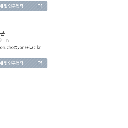
곤
| IS
on.cho@yonsei.ac.kr