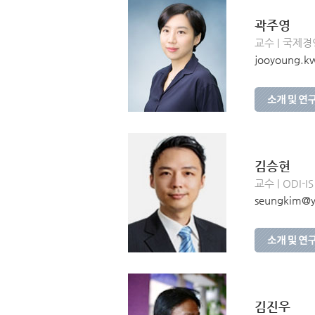
곽주영
교수 | 국제경
jooyoung.kw
김승현
교수 | ODI-IS
seungkim@yo
김진우