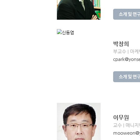
박창희
부교수 | 마케
cpark@yonse
이무원
교수 | 매니
mooweon@yo