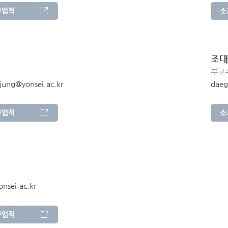
조대
부교수 
ung@yonsei.ac.kr
daeg
nsei.ac.kr