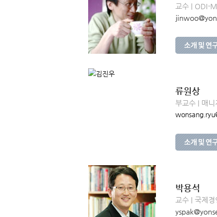
교수 | ODI-
jinwoo@yons
류원상
부교수 | 매
wonsang.ryu@
박용석
교수 | 국제경
yspak@yonse