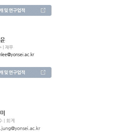
윤
 | 재무
nlee@yonsei.ac.kr
미
 | 회계
.jung@yonsei.ac.kr