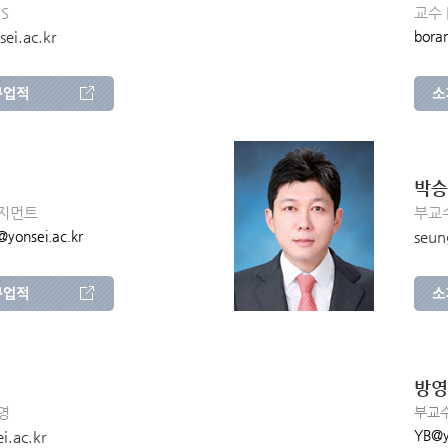
MS
교수 
ei.ac.kr
bora
박승
니지먼트
부교수
yonsei.ac.kr
seun
방영
영
부교수
YB@y
i.ac.kr