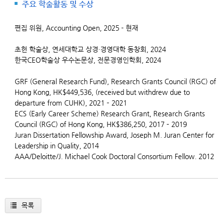
주요 학술활동 및 수상
편집 위원, Accounting Open, 2025 - 현재
초헌 학술상, 연세대학교 상경·경영대학 동창회, 2024
한국CEO학술상 우수논문상, 전문경영인학회, 2024
GRF (General Research Fund), Research Grants Council (RGC) of
Hong Kong, HK$449,536, (received but withdrew due to
departure from CUHK), 2021 – 2021
ECS (Early Career Scheme) Research Grant, Research Grants
Council (RGC) of Hong Kong, HK$386,250, 2017 – 2019
Juran Dissertation Fellowship Award, Joseph M. Juran Center for
Leadership in Quality, 2014
AAA/Deloitte/J. Michael Cook Doctoral Consortium Fellow. 2012
목록