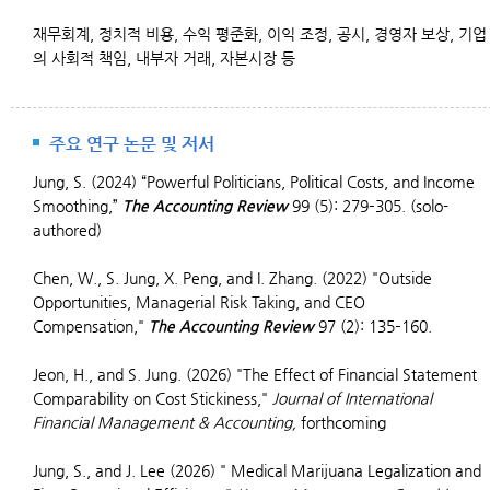
재무회계, 정치적 비용, 수익 평준화, 이익 조정, 공시, 경영자 보상, 기업
의 사회적 책임, 내부자 거래, 자본시장 등
주요 연구 논문 및 저서
Jung, S. (2024) “Powerful Politicians, Political Costs, and Income
Smoothing,”
The Accounting Review
99 (5): 279–305. (solo-
authored)
Chen, W., S. Jung, X. Peng, and I. Zhang. (2022) "Outside
Opportunities, Managerial Risk Taking, and CEO
Compensation,"
The Accounting Review
97 (2): 135
–
160.
Jeon, H., and S. Jung. (2026) "The Effect of Financial Statement
Comparability on Cost Stickiness,"
Journal of International
Financial Management & Accounting,
forthcoming
Jung, S., and J. Lee (2026) " Medical Marijuana Legalization and