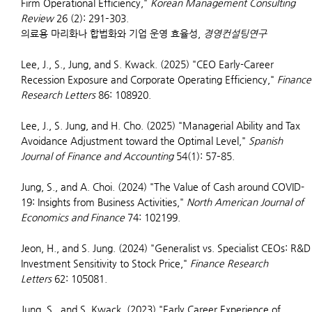
Firm Operational Efficiency,"
Korean Management Consulting
Review
26 (2): 291–303.
의료용 마리화나 합법화와 기업 운영 효율성,
경영컨설팅연구
Lee, J., S., Jung, and S. Kwack. (2025) "CEO Early-Career
Recession Exposure and Corporate Operating Efficiency,"
Finance
Research Letters
86: 108920.
Lee, J., S. Jung, and H. Cho. (2025) "Managerial Ability and Tax
Avoidance Adjustment toward the Optimal Level,"
Spanish
Journal of Finance and Accounting
54(1): 57–85.
Jung, S., and A. Choi. (2024) "The Value of Cash around COVID-
19: Insights from Business Activities,"
North American Journal of
Economics and Finance
74: 102199.
Jeon, H., and S. Jung. (2024) "Generalist vs. Specialist CEOs: R&D
Investment Sensitivity to Stock Price,"
Finance Research
Letters
62: 105081.
Jung, S., and S. Kwack. (2023) "Early Career Experience of