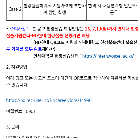
현장실습학기제
지원자격에 부합하
합격 시 채용연계형 인턴으
Case 2
지 않는
학생
근무
*
주의사항 :
본 공고
현장실습 학점인정은
26. 7.13(월)까지 연세대 현
실습지원센터-HD현대 현장실습 신청자만 해당
(HD현대 QR코드 지원과 연세대학교 현장실습센터 실습신
두 가지를 모두 완료
해야함)
연세대학교 현장실습센터 :
https://intern.yonsei.ac.kr/
2. 지원방법
아래 링크 또는 공고문 포스터 하단의
QR
코드로 접속하여 지원서를 작성
수 있습니다
.
https://hd.recruiter.co.kr/career/jobs/119961
비밀번호
: 0901
3. 문의
HD현대 미래인재팀 : slee193@hd.com