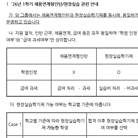
1.
'26
년
1
학기 채용연계형인턴
/
현장실습 관련 안내
가. 당 그룹에서는 채용연계형인턴과 현장실습학기제를 동시에
,
동일하
운영하고 있습니다.
나. 지원 절차
,
인턴 근무
,
채용연계
,
급여 등은 모두 동일하며
"
학점 인정
여부
"
와
"
급여 과세여부
"
만 상이합니다
.
채용연계형인턴
현장실습학기제
학점인정
X
O
급여 과세
급여 처리 →
과세
실습비 처리 → 비과
다.
현장실습학기제 가능 여부는 학교별 기준에 따릅니다
.
학교별 기준에 따라 현장실습학기
합격 이후 현장실습학기제 
Case 1
제
가능한
학생
여 여부를 선택