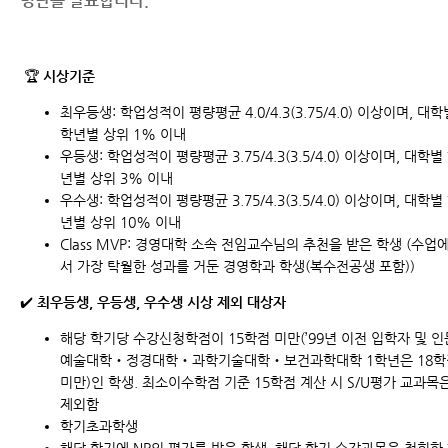
명단을 발표합니다.
🏆
시상기준
최우등생: 학업성적이 평량평균 4.0/4.3(3.75/4.0) 이상이며, 대학
학년별 상위 1% 이내
우등생: 학업성적이 평량평균 3.75/4.3(3.5/4.0) 이상이며, 대학별
년별 상위 3% 이내
우수생: 학업성적이 평량평균 3.75/4.3(3.5/4.0) 이상이며, 대학별
년별 상위 10% 이내
Class MVP: 경영대학 소속 전임교수님의 추천을 받은 학생 (수업
서 가장 탁월한 성과를 거둔 경영학과 학생(복수전공생 포함))
✔️
최우등생, 우등생, 우수생 시상 제외 대상자
해당 학기당 수강신청학점이 15학점 미만(’99년 이전 입학자 및 인
예술대학‧정경대학‧과학기술대학‧보건과학대학 1학년은 18학
미만)인 학생. 최소이수학점 기준 15학점 계산 시 S/U평가 교과목
제외함
학기초과학생
해당 학기에 NP의 평가를 받은 학생, 해당 학기 수강과목을 철회한