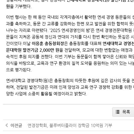
원
을 기부했다.
이번 행사는 한 해 동안 국내외 각계각층에서 활약한 연세 경영 동문들의 
과를 축하하고, 동문 간 교류를 강화하는 한편 모교 발전을 위한 협력의 뜻
나누는 자리로 마련됐다. ‘2025 연세경영인의 밤’은 연세 경영전문대학원 
문들이 지켜온 공동체 정신과 연대의 가치를 다시 한번 확인하는 뜻깊은 
간이었다.
이날
이응훈 총동창회장
은 총동창회를 대표해
연세대학교 경영
문대학원
발전기금 2,000만 원
을 전달하며, 모교에 대한 변함없는 애정과
속적인 후원 의지를 전했다. 이번 기부는 동문들이 함께 쌓아온 신뢰와 책
의식을 바탕으로, 교육과 연구 환경의 질적 도약을 응원하는 의미 있는 나
으로 평가된다.
연세대학교 경영대학(원)은 총동창회의 따뜻한 후원에 깊은 감사의 뜻을 
하며, 전달된 발전기금은 미래 인재 양성과 교육·연구 경쟁력 강화를 위한 
양한 사업에 소중히 활용될 예정이라고 밝혔다.
목록
이전글
연경장학회, 블루버터플라이 장학금 10억원 기부