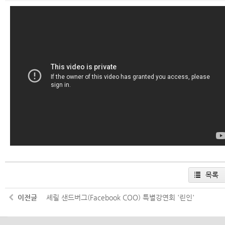
목록
이전글
셰릴 샌드버그(Facebook COO) 특별강연회 '린인'