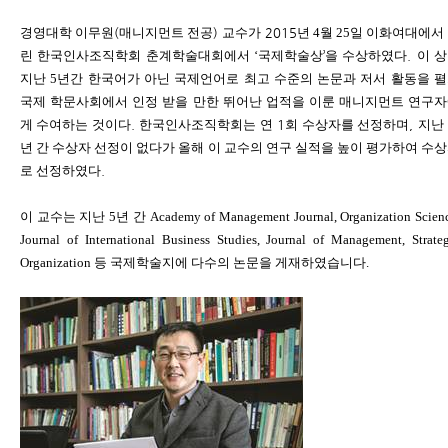
경영대학 이무원
(
매니지먼트 전공
)
교수가
2015
년
4
월
25
일
이화여대에서
린
한국인사조직학회
춘계학술대회에서
‘
국제학술상
’
을 수상하였다
.
이 
지난
5
년간
한국어가
아닌
국제언어로
최고
수준의
논문과 저서 활동을 
국제
학문사회에서
인정
받을
만한
뛰어난
업적을
이룬
매니지먼트
연구자
게
수여하는 것이다
.
한국인사조직학회는 연
1
회 수상자를 선정하며
,
지난
년 간 수상자 선정이 없다가 올해 이 교수의 연구 실적을 높이 평가하여 수
로 선정하였다
.
이 교수는 지난
5
년
간
Academy of Management Journal, Organization Scienc
Journal of International Business Studies, Journal of Management, Strate
Organization
등
국제학술지에
다수의
논문을
게재하였습니다
.