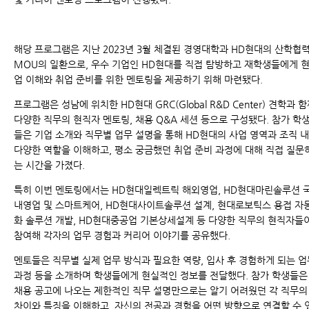
해당 프로그램은 지난 2023년 3월 체결된 경영대학과 HD현대의 산학협
MOU의 일환으로, 우수 기업인 HD현대를 직접 탐방하고 재학생들에게 
업 이해와 취업 준비를 위한 멘토링을 제공하기 위해 마련됐다.
프로그램은 성남에 위치한 HD현대 GRC(Global R&D Center) 견학과 
다양한 직무의 현직자 멘토링, 채용 Q&A 세션 등으로 구성됐다. 참가 학
들은 기업 소개와 직무별 업무 설명을 통해 HD현대의 사업 영역과 조직 내
다양한 역할을 이해하고, 평소 궁금했던 취업 준비 과정에 대해 직접 질문
는 시간을 가졌다.
특히 이번 멘토링에서는
HD현대일렉트릭
해외영업,
HD현대마린솔루션
내영업 및 스마트케어,
HD현대사이트솔루션
설계,
현대로보틱스
용접 자
화 솔루션 개발,
HD현대중공업
기본상세설계 등 다양한 직무의 현직자들
참여해 각자의 업무 경험과 커리어 이야기를 공유했다.
멘토들은 직무별 실제 업무 방식과 필요한 역량, 입사 후 경험하게 되는 업
과정 등을 소개하며 학생들에게 현실적인 정보를 전달했다. 참가 학생들은
채용 공고에 나오는 제한적인 직무 설명만으로는 알기 어려웠던 각 직무의
차이와 특징을 이해하고, 자신의 전공과 경험을 어떤 방향으로 연결할 수 