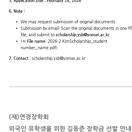
5. Application Due : February 24
, 2026
6. Note :
We may request submission of original documents.
Submission by email: Scan the original documents in one P
file, and submit to
scholarship.ysb@yonsei.ac.kr
(※
File name
: 2026-2 KimScholarship_student
number_name.pdf)
7. Contact :
scholarship.ysb@yonsei.ac.kr
(재)연경장학회
외국인 유학생을 위한 김동준 장학금 선발 안